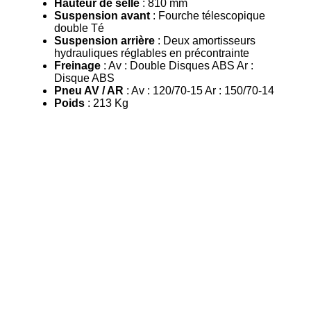
Hauteur de selle
: 810 mm
Suspension avant
: Fourche télescopique
double Té
Suspension arrière
: Deux amortisseurs
hydrauliques réglables en précontrainte
Freinage
: Av : Double Disques ABS Ar :
Disque ABS
Pneu AV / AR
: Av : 120/70-15 Ar : 150/70-14
Poids
: 213 Kg
HORAIRES
Du lundi au vendredi : 09H00 à 18H30 sans interruption.