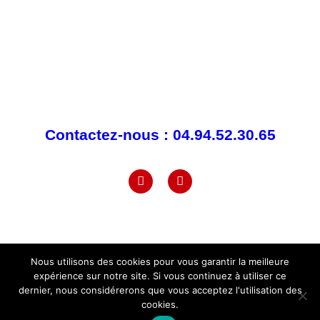
414 boulevard du commerce
83480 Puget sur argens
Contactez-nous : 04.94.52.30.65
Nous utilisons des cookies pour vous garantir la meilleure
expérience sur notre site. Si vous continuez à utiliser ce
Copyright © 2026
Quad N’Bike
|
Mentions légales
|
dernier, nous considérerons que vous acceptez l'utilisation des
Conditions générales de vente
cookies.