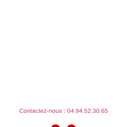
COORDONNÉES
quadnbike@gmail.com
ADRESSE
414 boulevard du commerce
83480 Puget sur argens
Contactez-nous : 04.94.52.30.65