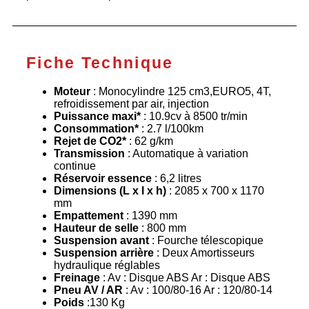
Fiche Technique
Moteur
: Monocylindre 125 cm3,EURO5, 4T,
refroidissement par air, injection
Puissance maxi*
: 10.9cv à 8500 tr/min
Consommation*
: 2.7 l/100km
Rejet de CO2*
: 62 g/km
Transmission
: Automatique à variation
continue
Réservoir essence
: 6,2 litres
Dimensions (L x l x h)
: 2085 x 700 x 1170
mm
Empattement
: 1390 mm
Hauteur de selle
: 800 mm
Suspension avant
: Fourche télescopique
Suspension arrière
: Deux Amortisseurs
hydraulique réglables
Freinage
: Av : Disque ABS Ar : Disque ABS
Pneu AV / AR
: Av : 100/80-16 Ar : 120/80-14
Poids
:130 Kg