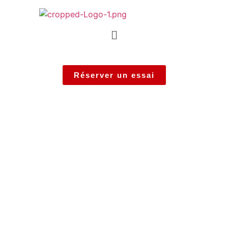
Réserver un essai
MXU 550I T3B