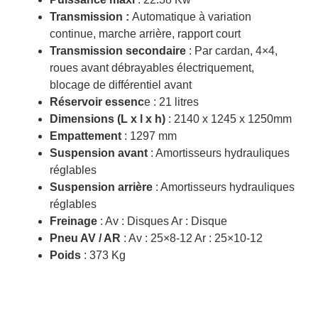
Transmission :
Automatique à variation
continue, marche arrière, rapport court
Transmission
secondaire
: Par cardan, 4×4,
roues avant débrayables électriquement,
blocage de différentiel avant
Réservoir essenc
e : 21 litres
Dimensions (L x l x h)
: 2140 x 1245 x 1250mm
Empattement
: 1297 mm
Suspension avant
: Amortisseurs hydrauliques
réglables
Suspension arrière
: Amortisseurs hydrauliques
réglables
Freinage
: Av : Disques Ar : Disque
Pneu AV / AR
: Av : 25×8-12 Ar : 25×10-12
Poids
: 373 Kg