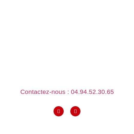
ADRESSE
414 boulevard du commerce
83480 Puget sur argens
Contactez-nous : 04.94.52.30.65